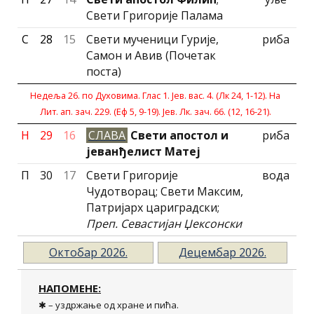
Свети Григорије Палама
С
28
15
Свети мученици Гурије,
риба
Самон и Авив (Почетак
поста)
Недеља 26. по Духовима. Глас 1. Јев. вас. 4. (Лк 24, 1-12). На
Лит. ап. зач. 229. (Еф 5, 9-19). Јев. Лк. зач. 66. (12, 16-21).
Н
29
16
СЛАВА
Свети апостол и
риба
јеванђелист Матеј
П
30
17
Свети Григорије
вода
Чудотворац; Свети Максим,
Патријарх цариградски;
Преп. Севастијан Џексонски
Октобар 2026.
Децембар 2026.
НАПОМЕНЕ:
✱ – уздржање од хране и пића.