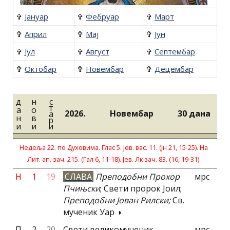
✞
Jануар
✞
Фебруар
✞
Март
✞
Април
✞
Маj
✞
Jун
✞
Jул
✞
Август
✞
Септембар
✞
Октобар
✞
Новембар
✞
Децембар
д
н
с
т
а
о
2026.
Новембар
30 дана
а
н
в
р
и
и
и
Недеља 22. по Духовима. Глас 5. Јев. вас. 11. (Јн 21, 15-25). На
Лит. ап. зач. 215. (Гал 6, 11-18). Јев. Лк зач. 83. (16, 19-31).
Н
1
19
СЛАВА
Преподобни Прохор
мрс
Пчињски
; Свети пророк Јоил;
Преподобни Јован Рилски;
Св.
мученик Уар ◑
П
2
20
Свети великомученик
мрс