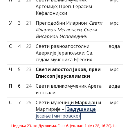
Артемије; Преп. Герасим
Кефалониjски
У
3
21
Преподобни Иларион;
Свети
мрс
Иларион Мегленски
;
Свети
Висарион Исповедник
С
4
22
Свети равноапостолни
вода
Аверкије Јерапољски; Св.
седам мученика Ефеских
Ч
5
23
Свети апостол Јаков, први
мрс
Епископ Јерусалимски
П
6
24
Свети великомученик Арета
вода
и остали
С
7
25
Свети мученици Маркијан и
мрс
Мартирије –
Задушнице
јесење (митровске)
Недеља 23. по Духовима. Глас 6. Јев. вас. 1. (Мт 28, 16-20). На