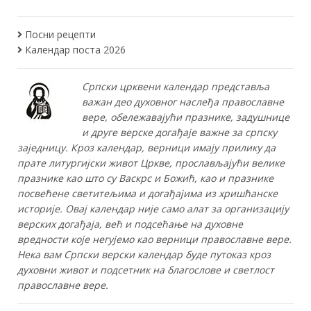
Посни рецепти
Календар поста 2026
Српски црквени календар представља
важан део духовног наслеђа православне
вере, обележавајући празнике, задушнице
и друге верске догађаје важне за српску
заједницу. Кроз календар, верници имају прилику да
прате литургијски живот Цркве, прослављајући велике
празнике као што су Васкрс и Божић, као и празнике
посвећене светитељима и догађајима из хришћанске
историје. Овај календар није само алат за организацију
верских догађаја, већ и подсећање на духовне
вредности које негујемо као верници православне вере.
Нека вам Српски верски календар буде путоказ кроз
духовни живот и подсетник на благослове и светлост
православне вере.