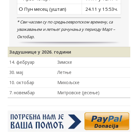
ⵔ Пун месец (уштап)
24.11 у 15:53ч.
* Сви часови су по средњоевропском времену, са
уважавањем и летњег рачунања у периоду Март –
Октобар.
Задушнице у 2026
. години
14. фебруар
Зимске
30. мај
Летње
10. октобар
Михољске
7. новембар
Митровске (јесење)