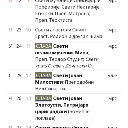
Н
22
9
Свети мученици Онисифор и
мрс
Порфирије; Свети Нектарије
Егински; Преп. Матрона;
Преп. Теоктиста
П
23
10
Свети апостоли Олимп,
мрс
Ераст, Родион и други с њима
У
24
11
СЛАВА
Свети
мрс
великомученик Мина;
Преп. Теодор Студит;
Свети
краљ Стефан Дечански
ⵔ
С
25
12
СЛАВА
Свети Јован
уље
Милостиви
; Преподобни
Нил Синајски
Ч
26
13
СЛАВА
Свети Јован
мрс
Златоусти, Патриjарх
цариградски
(Божићне
покладе)
П
27
14
Свети апостол Филип
;
уље