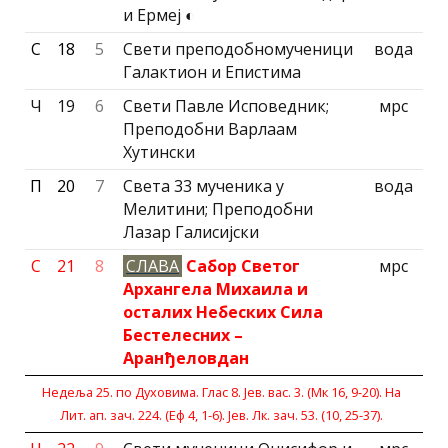
и Ермеј ◐
С
18
5
Свети преподобномученици
вода
Галактион и Епистима
Ч
19
6
Свети Павле Исповедник;
мрс
Преподобни Варлаам
Хутински
П
20
7
Света 33 мученика у
вода
Мелитини; Преподобни
Лазар Галисиjски
С
21
8
СЛАВА
Сабор Светог
мрс
Архангела Михаила и
осталих Небеских Сила
Бестелесних –
Аранђеловдан
Недеља 25. по Духовима. Глас 8. Јев. вас. 3. (Мк 16, 9-20). На
Лит. ап. зач. 224. (Еф 4, 1-6). Јев. Лк. зач. 53. (10, 25-37).