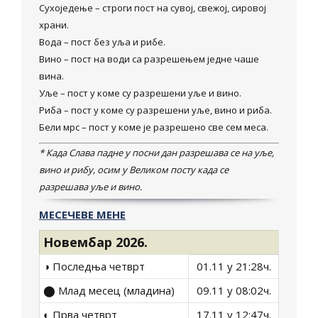
Сухоједење – строги пост на сувој, свежој, сировој
храни.
Вода – пост без уља и рибе.
Вино – пост на води са разрешењем једне чаше
вина.
Уље – пост у коме су разрешени уље и вино.
Риба – пост у коме су разрешени уље, вино и риба.
Бели мрс – пост у коме је разрешено све сем меса.
* Када Слава падне у посни дан разрешава се на уље,
вино и рибу, осим у Великом посту када се
разрешава уље и вино.
МЕСЕЧЕВЕ МЕНЕ
Новембар 2026.
◑ Последња четврт
01.11 у 21:28ч.
⬤ Млад месец (младина)
09.11 у 08:02ч.
◐ Прва четврт
17.11 у 12:47ч.