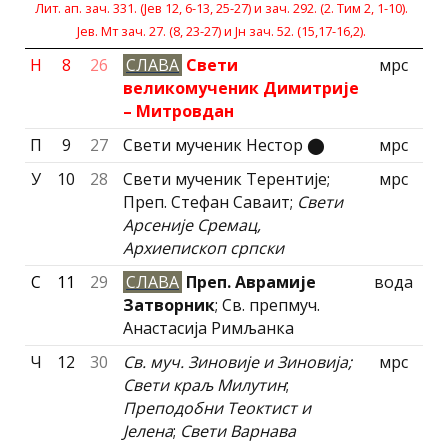
Лит. ап. зач. 331. (Jев 12, 6-13, 25-27) и зач. 292. (2. Тим 2, 1-10).
Јев. Мт зач. 27. (8, 23-27) и Jн зач. 52. (15,17-16,2).
Н
8
26
СЛАВА
Свети
мрс
великомученик Димитрије
– Митровдан
П
9
27
Свети мученик Нестор ⬤
мрс
У
10
28
Свети мученик Терентије;
мрс
Преп. Стефан Саваит;
Свети
Арсеније Сремац,
Архиепископ српски
С
11
29
СЛАВА
Преп. Аврамије
вода
Затворник
; Св. препмуч.
Анастасија Римљанка
Ч
12
30
Св. муч. Зиновије и Зиновија;
мрс
Свети краљ Милутин
;
Преподобни Теоктист и
Јелена
;
Свети Варнава