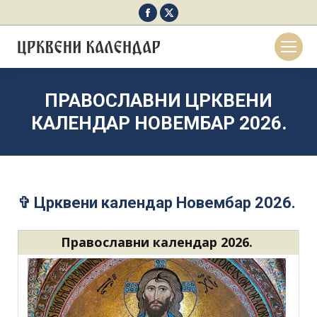
Facebook
X
page
page
opens
opens
in
in
new
new
ПРАВОСЛАВНИ ЦРКВЕНИ
window
window
КАЛЕНДАР НОВЕМБАР 2026.
✞ Црквени календар Новембар 2026.
Православни календар 2026.