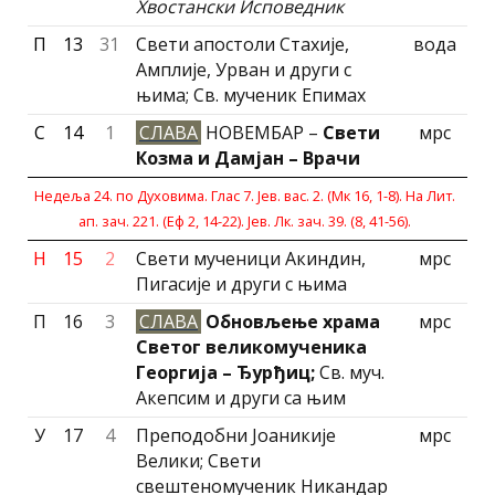
Хвостански Исповедник
П
13
31
Свети апостоли Стахије,
вода
Амплије, Урван и други с
њима; Св. мученик Епимах
С
14
1
СЛАВА
НОВЕМБАР –
Свети
мрс
Козма и Дамјан – Врачи
Недеља 24. по Духовима. Глас 7. Јев. вас. 2. (Мк 16, 1-8). На Лит.
ап. зач. 221. (Еф 2, 14-22). Јев. Лк. зач. 39. (8, 41-56).
Н
15
2
Свети мученици Акиндин,
мрс
Пигасије и други с њима
П
16
3
СЛАВА
Обновљење храма
мрс
Светог великомученика
Георгија – Ђурђиц;
Св. муч.
Акепсим и други са њим
У
17
4
Преподобни Јоаникије
мрс
Велики; Свети
свештеномученик Никандар