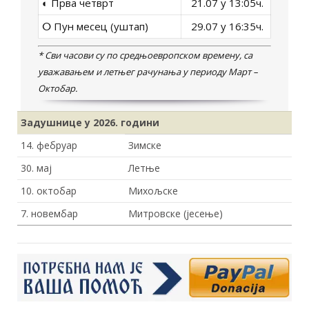
◐ Прва четврт
21.07 у 13:05ч.
ⵔ Пун месец (уштап)
29.07 у 16:35ч.
* Сви часови су по средњоевропском времену, са
уважавањем и летњег рачунања у периоду Март –
Октобар.
Задушнице у 2026
. години
14. фебруар
Зимске
30. мај
Летње
10. октобар
Михољске
7. новембар
Митровске (јесење)