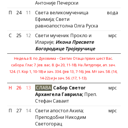
Антоније Печерски
П
24
11
Света великомученица
вода
Ефимија; Свети
равноапостолна Олга Руска
С
25
12
Свети мученик Прокло и
мрс
Иларије;
Икона Пресвете
Богородице Тројеручице
Недеља 8. по Духовима – Светих Отаца првих шест Вас.
сабора. Глас 7. Јев. вас. 8. (Јн 20, 11-18). На Литургиjи, ап. зач.
124. (1. Кор 1, 10-18) и зач. 334. (Jев 13, 7-16). Јев. Мт зач. 58. (14,
14-22) и Jн зач. 56. (17, 1-13).
Н
26
13
СЛАВА
Сабор Светог
мрс
Архангела Гаврила;
Преп.
Стефан Саваит
П
27
14
Свети апостол Акила;
мрс
Преподобни Никодим
Светогорац