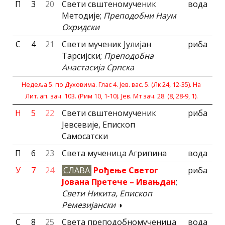
П
3
20
Свети свштеномученик
вода
Методије;
Преподобни Наум
Охридски
С
4
21
Свети мученик Јулијан
риба
Тарсијски;
Преподобна
Анастасија Српска
Недеља 5. по Духовима. Глас 4. Јев. вас. 5. (Лк 24, 12-35). На
Лит. ап. зач. 103. (Рим 10, 1-10). Јев. Мт зач. 28. (8, 28-9, 1).
Н
5
22
Свети свштеномученик
риба
Јевсевије, Епископ
Самосатски
П
6
23
Света мученица Агрипина
вода
У
7
24
СЛАВА
Рођење Светог
риба
Јована Претече – Ивањдан
;
Свети Никита, Епископ
Ремезиjански
◑
С
8
25
Света преподобномученица
вода