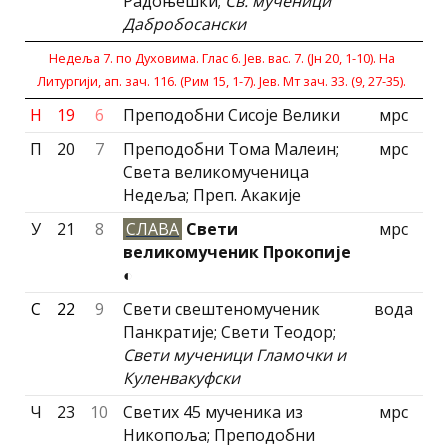
Радоњешки;
Св. мученици
Дабробосански
Недеља 7. по Духовима. Глас 6. Јев. вас. 7. (Јн 20, 1-10). На
Литургиjи, ап. зач. 116. (Рим 15, 1-7). Јев. Мт зач. 33. (9, 27-35).
Н
19
6
Преподобни Сисоје Велики
мрс
П
20
7
Преподобни Тома Малеин;
мрс
Света великомученица
Недеља; Преп. Акакиjе
У
21
8
СЛАВА
Свети
мрс
великомученик Прокопије
◐
С
22
9
Свети свештеномученик
вода
Панкратије; Свети Теодор;
Свети мученици Гламочки и
Куленвакуфски
Ч
23
10
Светих 45 мученика из
мрс
Никопоља; Преподобни