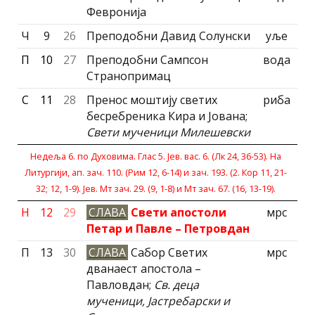
Февронија
Ч
9
26
Преподобни Давид Солунски
уље
П
10
27
Преподобни Сампсон
вода
Странопримац
С
11
28
Пренос моштију светих
риба
бесребреника Кира и Јована;
Свети мученици Милешевски
Недеља 6. по Духовима. Глас 5. Јев. вас. 6. (Лк 24, 36-53). На
Литургиjи, ап. зач. 110. (Рим 12, 6-14) и зач. 193. (2. Кор 11, 21-
32; 12, 1-9). Јев. Мт зач. 29. (9, 1-8) и Мт зач. 67. (16, 13-19).
Н
12
29
СЛАВА
Свети апостоли
мрс
Петар и Павле – Петровдан
П
13
30
СЛАВА
Сабор Светих
мрс
дванаест апостола –
Павловдан;
Св. деца
мученици, Jастребарски и