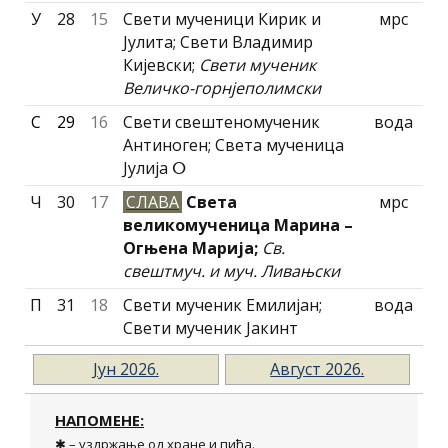
У
28
15
Свети мученици Кирик и
мрс
Јулита; Свети Владимир
Киjевски;
Свети мученик
Величко-горнjеполимски
С
29
16
Свети свештеномученик
вода
Антиноген; Света мученица
Јулија ⵔ
Ч
30
17
СЛАВА
Света
мрс
великомученица Марина –
Огњена Марија;
Св.
свештмуч. и муч. Ливањски
П
31
18
Свети мученик Емилијан;
вода
Свети мученик Јакинт
Jун 2026.
Август 2026.
НАПОМЕНЕ:
✱ – уздржање од хране и пића.