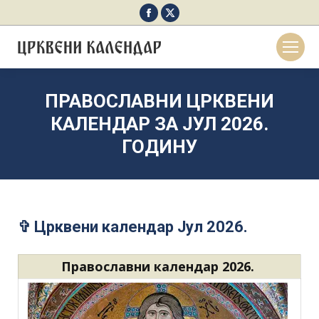
Facebook
X
page
page
opens
opens
in
in
new
new
ПРАВОСЛАВНИ ЦРКВЕНИ
window
window
КАЛЕНДАР ЗА JУЛ 2026.
ГОДИНУ
✞ Црквени календар Jул 2026.
Православни календар 2026.