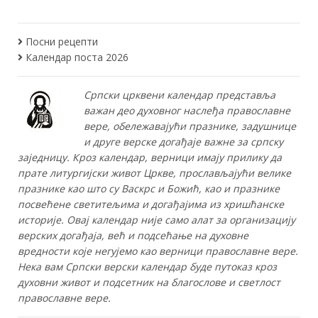
Посни рецепти
Календар поста 2026
Српски црквени календар представља
важан део духовног наслеђа православне
вере, обележавајући празнике, задушнице
и друге верске догађаје важне за српску
заједницу. Кроз календар, верници имају прилику да
прате литургијски живот Цркве, прослављајући велике
празнике као што су Васкрс и Божић, као и празнике
посвећене светитељима и догађајима из хришћанске
историје. Овај календар није само алат за организацију
верских догађаја, већ и подсећање на духовне
вредности које негујемо као верници православне вере.
Нека вам Српски верски календар буде путоказ кроз
духовни живот и подсетник на благослове и светлост
православне вере.