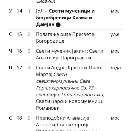
Сисачки
У
14
1
ЈУЛ –
Свети мученици и
мрс
бесребреници Козма и
Дамјан
⬤
С
15
2
Полагање ризе Пресвете
уље
Богородице
Ч
16
3
Свети мученик Јакинт; Свети
мрс
Анатолије Цариградски
П
17
4
Свети Андреј Критски; Преп.
вода
Марта;
Свети
свештеномученик Сава
Горњокарловачки
;
Св. 73
свештмуч. Горњокарловачка;
Свети царски новомученици
Романови
С
18
5
Преподобни Атанасије
мрс
Атонски; Свети Сергије