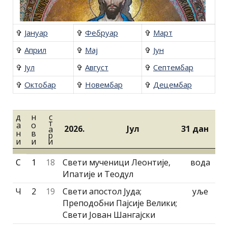
✞
Jануар
✞
Фебруар
✞
Март
✞
Април
✞
Маj
✞
Jун
✞
Jул
✞
Август
✞
Септембар
✞
Октобар
✞
Новембар
✞
Децембар
д
н
с
т
а
о
2026.
Jул
31 дан
а
н
в
р
и
и
и
С
1
18
Свети мученици Леонтије,
вода
Ипатије и Теодул
Ч
2
19
Свети апостол Јуда;
уље
Преподобни Пајсије Велики;
Свети Јован Шангајски