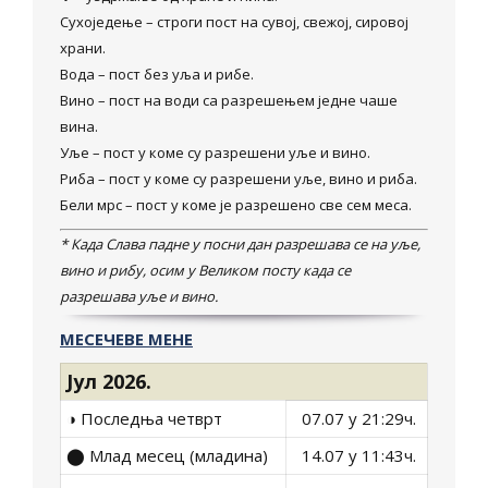
Сухоједење – строги пост на сувој, свежој, сировој
храни.
Вода – пост без уља и рибе.
Вино – пост на води са разрешењем једне чаше
вина.
Уље – пост у коме су разрешени уље и вино.
Риба – пост у коме су разрешени уље, вино и риба.
Бели мрс – пост у коме је разрешено све сем меса.
* Када Слава падне у посни дан разрешава се на уље,
вино и рибу, осим у Великом посту када се
разрешава уље и вино.
МЕСЕЧЕВЕ МЕНЕ
Jул 2026.
◑ Последња четврт
07.07 у 21:29ч.
⬤ Млад месец (младина)
14.07 у 11:43ч.