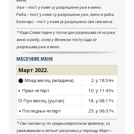
вина.
Уље – пост у коме су разрешени уље и вино.
Риба – пост у коме су разрешени уље, вино и риба.
Бели мрс – пост у коме је разрешено све сем меса.
* Када Слава падне у посни дан разрешава се на уље,
вино и рибу, осим у Великом посту када се
разрешава уље и вино.
МЕСЕЧЕВЕ МЕНЕ
Март 2022.
⬤ Млад месец (младина)
2. у 18:34ч.
◐ Прва четврт
10. у 11:45ч.
ⵔ Пун месец (уштап)
18. у 08:17ч.
◑ Последња четврт
25. у 06:37ч.
* Сви часови су по средњоевропском времену, са
уважавањем и летњег рачунања у периоду Март –