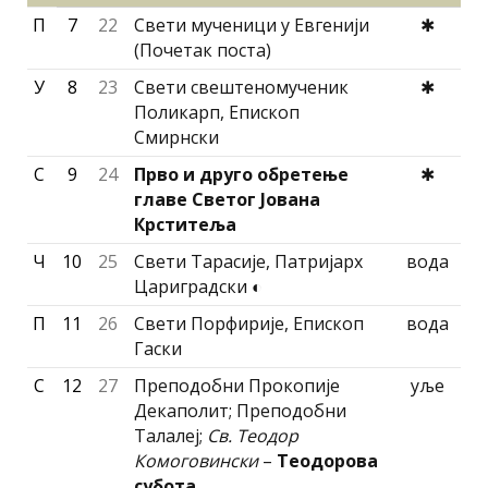
П
7
22
Свети мученици у Евгенији
✱
(Почетак поста)
У
8
23
Свети свештеномученик
✱
Поликарп, Епископ
Смирнски
С
9
24
Прво и друго обретење
✱
главе Светог Јована
Крститеља
Ч
10
25
Свети Тарасије, Патриjарх
вода
Цариградски ◐
П
11
26
Свети Порфирије, Епископ
вода
Гаски
С
12
27
Преподобни Прокопије
уље
Декаполит; Преподобни
Талалеј;
Св. Теодор
Комоговински
–
Теодорова
субота