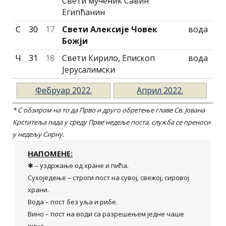
Свети мученик Савин
Египћанин
С
30
17
Свети Алексије Човек
вода
Божји
Ч
31
18
Свети Кирило, Епископ
вода
Јерусалимски
Фебруар 2022.
Април 2022.
* С обзиром на то да Прво и друго обретење главе Св. Jована
Крститеља пада у среду Прве недеље поста, служба се преноси
у недељу Сирну.
НАПОМЕНЕ:
✱ – уздржање од хране и пића.
Сухоједење – строги пост на сувој, свежој, сировој
храни.
Вода – пост без уља и рибе.
Вино – пост на води са разрешењем једне чаше