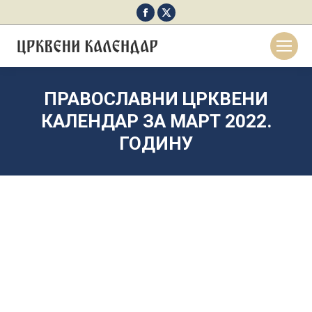
Facebook
X
page
page
opens
opens
in
in
new
new
ПРАВОСЛАВНИ ЦРКВЕНИ
window
window
КАЛЕНДАР ЗА МАРТ 2022.
ГОДИНУ