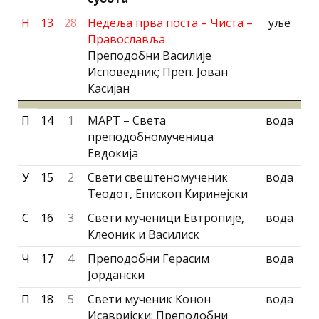
Н
13
28
Недеља прва поста – Чиста –
уље
Православља
Преподобни Василије
Исповедник; Преп. Jован
Касиjан
П
14
1
МАРТ – Света
вода
преподобномученица
Евдокија
У
15
2
Свети свештеномученик
вода
Теодот, Епископ Киринејски
С
16
3
Свети мученици Евтропије,
вода
Клеоник и Василиск
Ч
17
4
Преподобни Герасим
вода
Јордански
П
18
5
Свети мученик Конон
вода
Исавриjски; Преподобни