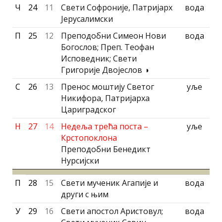
Ч
24
11
Свети Софроније, Патриjарх
вода
Јерусалимски
П
25
12
Преподобни Симеон Нови
вода
Богослов; Преп. Теофан
Исповедник; Свети
Григорије Двојеслов ◑
С
26
13
Пренос моштију Светог
уље
Никифора, Патриjарха
Цариградског
Н
27
14
Недеља трећа поста –
уље
Крстопоклона
Преподобни Бенедикт
Нурсијски
П
28
15
Свети мученик Агапије и
вода
други с њим
У
29
16
Свети апостол Аристовул;
вода