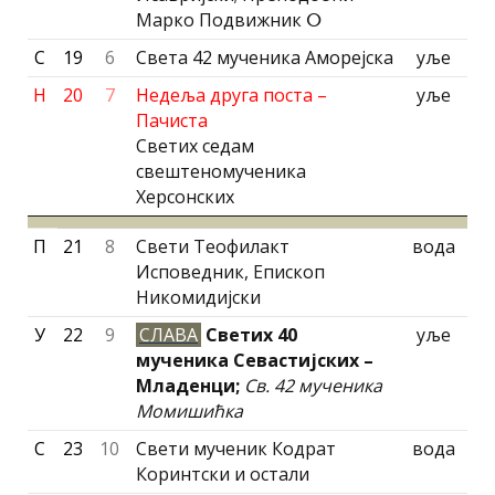
Марко Подвижник ⵔ
С
19
6
Света 42 мученика Аморејска
уље
Н
20
7
Недеља друга поста –
уље
Пачиста
Светих седам
свештеномученика
Херсонских
П
21
8
Свети Теофилакт
вода
Исповедник, Епископ
Никомидиjски
У
22
9
СЛАВА
Светих 40
уље
мученика Севастијских –
Младенци;
Св. 42 мученика
Момишићка
С
23
10
Свети мученик Кодрат
вода
Коринтски и остали