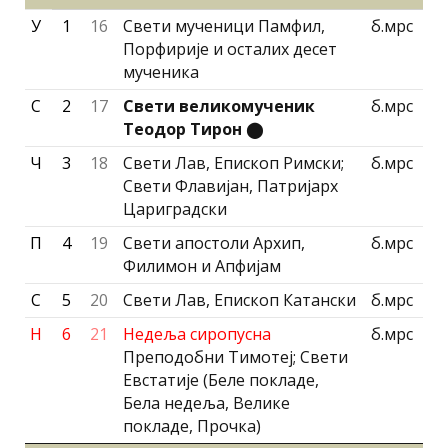
У
1
16
Свети мученици Памфил,
б.мрс
Порфирије и осталих десет
мученика
С
2
17
Свети великомученик
б.мрс
Теодор Тирон
⬤
Ч
3
18
Свети Лав, Епископ Римски;
б.мрс
Свети Флавијан, Патриjарх
Цариградски
П
4
19
Свети апостоли Архип,
б.мрс
Филимон и Апфијам
С
5
20
Свети Лав, Епископ Катански
б.мрс
Н
6
21
Недеља сиропусна
б.мрс
Преподобни Тимотеј; Свети
Евстатије (Беле покладе,
Бела недеља, Велике
покладе, Прочка)