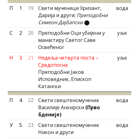
П
1
19
Свети мученици Хризант,
вода
Дарија и други;
Преподобни
Симеон Дајбапски
⬤
С
2
20
Преподобни Оци убијени у
уље
манастиру Светог Саве
Освећеног
Н
3
21
Недеља четврта поста –
уље
Средопосна
Преподобни Јаков
Исповедник, Епископ
Катански
П
4
22
Свети свештеномученик
вода
Василије Анкирски
(Прво
бдениjе)
У
5
23
Свети свештеномученик
вода
Никон и други