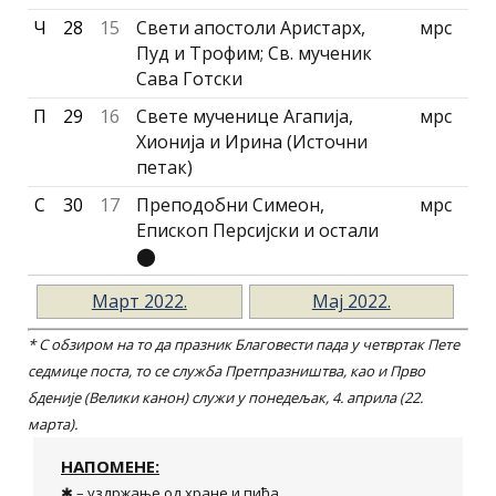
Ч
28
15
Свети апостоли Аристарх,
мрс
Пуд и Трофим; Св. мученик
Сава Готски
П
29
16
Свете мученице Агапиjа,
мрс
Хиониjа и Ирина (Источни
петак)
С
30
17
Преподобни Симеон,
мрс
Епископ Персијски и остали
⬤
Март 2022.
Маj 2022.
* С обзиром на то да празник Благовести пада у четвртак Пете
седмице поста, то се служба Претпразништва, као и Прво
бдениjе (Велики канон) служи у понедељак, 4. априла (22.
марта).
НАПОМЕНЕ:
✱ – уздржање од хране и пића.