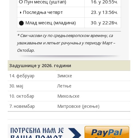
ⵔ Пун месец (уштап)
16. у 20:55ч.
◑ Последња четврт
23. у 13:56ч.
⬤ Млад месец (младина)
30. у 22:28ч.
* Сви часови су по средњоевропском времену, са
уважавањем и летњег рачунања у периоду Март –
Октобар.
Задушнице у 2026
. години
14. фебруар
Зимске
30. мај
Летње
10. октобар
Михољске
7. новембар
Митровске (јесење)