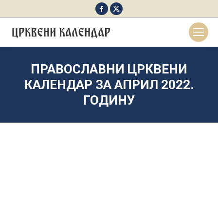
Facebook
X
page
page
opens
opens
in
in
new
new
ПРАВОСЛАВНИ ЦРКВЕНИ
window
window
КАЛЕНДАР ЗА АПРИЛ 2022.
ГОДИНУ