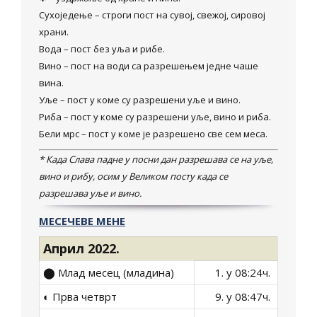
Сухоједење – строги пост на сувој, свежој, сировој
храни.
Вода – пост без уља и рибе.
Вино – пост на води са разрешењем једне чаше
вина.
Уље – пост у коме су разрешени уље и вино.
Риба – пост у коме су разрешени уље, вино и риба.
Бели мрс – пост у коме је разрешено све сем меса.
* Када Слава падне у посни дан разрешава се на уље,
вино и рибу, осим у Великом посту када се
разрешава уље и вино.
МЕСЕЧЕВЕ МЕНЕ
Април 2022.
⬤ Млад месец (младина)
1. у 08:24ч.
◐ Прва четврт
9. у 08:47ч.