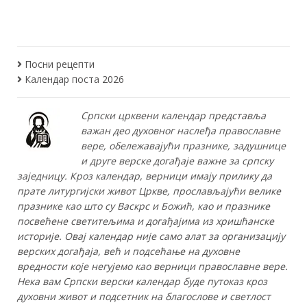
Посни рецепти
Календар поста 2026
Српски црквени календар представља
важан део духовног наслеђа православне
вере, обележавајући празнике, задушнице
и друге верске догађаје важне за српску
заједницу. Кроз календар, верници имају прилику да
прате литургијски живот Цркве, прослављајући велике
празнике као што су Васкрс и Божић, као и празнике
посвећене светитељима и догађајима из хришћанске
историје. Овај календар није само алат за организацију
верских догађаја, већ и подсећање на духовне
вредности које негујемо као верници православне вере.
Нека вам Српски верски календар буде путоказ кроз
духовни живот и подсетник на благослове и светлост