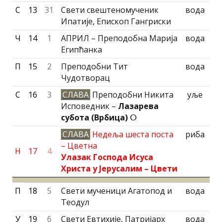
С
13
31
Свети свештеномученик
вода
Ипатије, Епископ Гангриски
Ч
14
1
АПРИЛ – Преподобна Марија
вода
Египћанка
П
15
2
Преподобни Тит
вода
Чудотворац
С
16
3
СЛАВА
Преподобни Никита
уље
Исповедник –
Лазарева
субота (Врбица)
ⵔ
СЛАВА
Недеља шеста поста
риба
– Цветна
Н
17
4
Улазак Господа Исуса
Христа у Јерусалим – Цвети
П
18
5
Свети мученици Агатопод и
вода
Теодул
У
19
6
Свети Евтихије, Патриjарх
вода