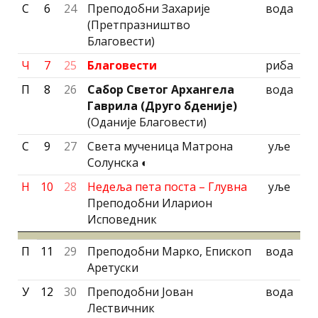
С
6
24
Преподобни Захарије
вода
(Претпразништво
Благовести)
Ч
7
25
Благовести
риба
П
8
26
Сабор Светог Архангела
вода
Гаврила
(Друго бденије)
(Оданије Благовести)
С
9
27
Света мученица Матрона
уље
Солунска ◐
Н
10
28
Недеља пета поста – Глувна
уље
Преподобни Иларион
Исповедник
П
11
29
Преподобни Марко, Епископ
вода
Аретуски
У
12
30
Преподобни Јован
вода
Лествичник