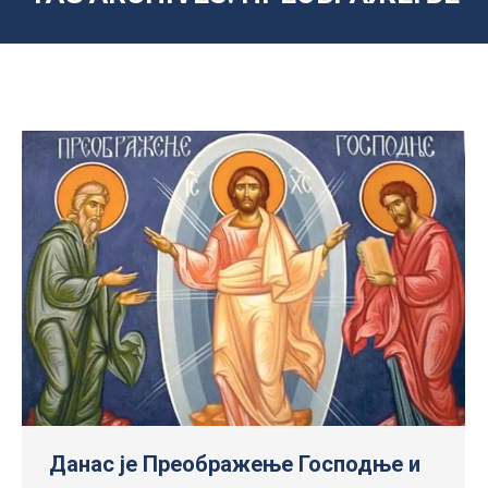
Данас jе Преображење Господње и