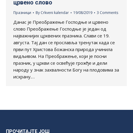
црвено слово
Празници
By
Crkveni kalendar
19/08/2019
3 Comments
Данас jе Преображење Господње и црвено
слово Преображење Господње је један од
најважнијих црквених празника. Слави се 19.
августа. Тај дан се прославља тренутак када се
први пут Христова божанска природа учинила
видљивом. На Преображење, који је посни
празник, у цркви се освећује грожђе и дели
народу у знак захвалности Богу на плодовима за
исхрану.…
ПРОЧИТАЈТЕ ЈОШ