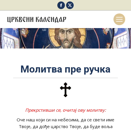
Facebook
X
page
page
opens
opens
in
in
new
new
window
window
Молитва пре ручка
Прекрстивши се, очитај ову молитву:
Оче наш који си на небесима, да се свети име
Твоје, да дође царство Твоје, да буде воља