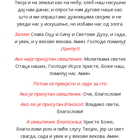
Твоја и на земљи као на небу; хлеб наш насушни
дај нам данас; и опрости нам дугове наше као
што и ми опраштамо дужницима својим; и не
уведи нас у искушење, но избави нас од злога.
Затим:
Слава Оцу и Сину и Светоме Духу, и сада,
и увек, и у векове векова. Амин. Господе помилуј!
(трипут)
Ако није присутан свештеник:
Молитвама светих
Отаца наших, Господе Исусе Христе, Боже наш,
помилуј нас. Амин.
Потом се прекрсти и седи за сто.
Ако је присутан свештеник:
Оче, благослови!
Ако ли је присутан Епископ:
Владико свети,
благослови!
А свештеник благосиља:
Христе Боже,
благослови јело и пиће слугу Твојих, јер си свет
свагда, сада и увек и у векове векова. Амин.