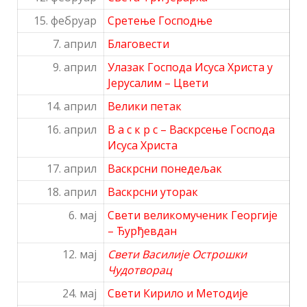
15. фебруар
Сретење Господње
7. април
Благовести
9. април
Улазак Господа Исуса Христа у
Јерусалим – Цвети
14. април
Велики петак
16. април
В а с к р с – Васкрсење Господа
Исуса Христа
17. април
Васкрсни понедељак
18. април
Васкрсни уторак
6. мај
Свети великомученик Георгије
– Ђурђевдан
12. мај
Свети Василије Острошки
Чудотворац
24. мај
Свети Кирило и Методије