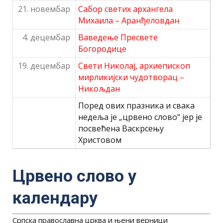
21. новембар
Сабор светих архангела
Михаила – Аранђеловдан
4. децембар
Ваведење Пресвете
Богородице
19. децембар
Свети Николај, архиепископ
мирликијски чудотворац –
Никољдан
Поред ових празника и свака
недеља је „црвено слово“ јер је
посвећена Васкрсењу
Христовом
Црвено слово у
календару
Српска православна црква и њени верници