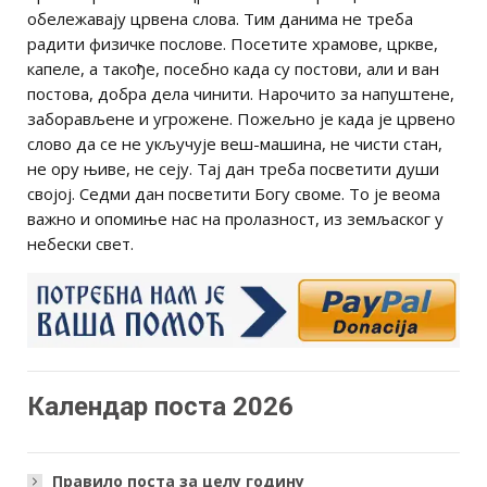
обележавају црвена слова. Тим данима не треба
радити физичке послове. Посетите храмове, цркве,
капеле, а такође, посебно када су постови, али и ван
постова, добра дела чинити. Нарочито за напуштене,
заборављене и угрожене. Пожељно jе када jе црвено
слово да се не укључуjе веш-машина, не чисти стан,
не ору њиве, не сеjу. Таj дан треба посветити души
своjоj. Седми дан посветити Богу своме. То jе веома
важно и опомиње нас на пролазност, из земљаског у
небески свет.
Календар поста 2026
Правило поста за целу годину