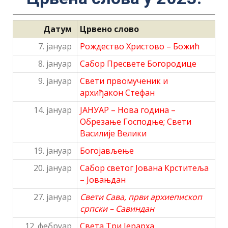
Датум
Црвено слово
7. јануар
Рождество Христово – Божић
8. јануар
Сабор Пресвете Богородице
9. јануар
Свети првомученик и
архиђакон Стефан
14. јануар
ЈАНУАР – Нова година –
Обрезање Господње; Свети
Василије Велики
19. јануар
Богојављење
20. јануар
Сабор светог Јована Крститеља
– Јовањдан
27. јануар
Свети Сава, први архиепископ
српски – Савиндан
12. фебруар
Света Три Јерарха