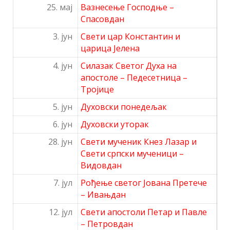
25. мај
Вазнесење Господње –
Спасовдан
3. јун
Свети цар Константин и
царица Јелена
4. јун
Силазак Светог Духа на
апостоле – Педесетница –
Тројице
5. јун
Духовски понедељак
6. јун
Духовски уторак
28. јун
Свети мученик Кнез Лазар и
Свети српски мученици –
Видовдан
7. јул
Рођење светог Јована Претече
– Ивањдан
12. јул
Свети апостоли Петар и
Павле
– Петровдан